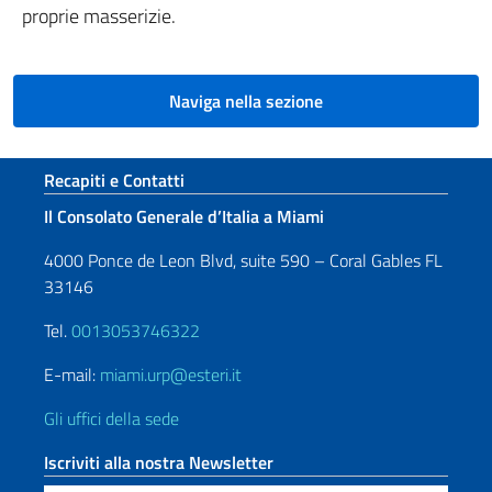
proprie masserizie.
Naviga nella sezione
Sezione footer
Recapiti e Contatti
Il Consolato Generale d’Italia a Miami
4000 Ponce de Leon Blvd, suite 590 – Coral Gables FL
33146
Tel.
0013053746322
E-mail:
miami.urp@esteri.it
Gli uffici della sede
Iscriviti alla nostra Newsletter