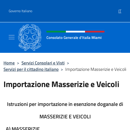
Salta al contenuto
IT
Governo Italiano
Intestazione sito, social e menù
Consolato Generale d'Italia Miami
Sito Ufficiale del Consolato Generale d'Itali
Home
>
Servizi Consolari e Visti
>
Servizi per il cittadino italiano
>
Importazione Masserizie e Veicoli
Importazione Masserizie e Veicoli
Istruzioni per importazione in esenzione doganale di
MASSERIZIE E VEICOLI
A) MASSERIZIE