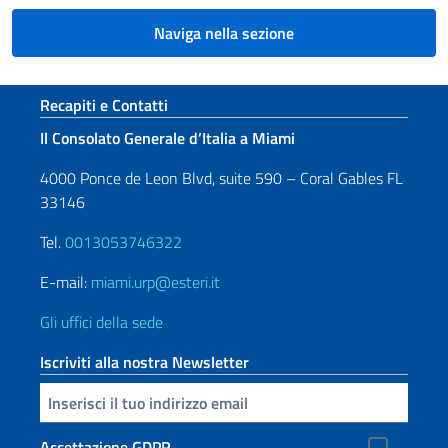
Naviga nella sezione
Sezione footer
Recapiti e Contatti
Il Consolato Generale d’Italia a Miami
4000 Ponce de Leon Blvd, suite 590 – Coral Gables FL
33146
Tel.
0013053746322
E-mail:
miami.urp@esteri.it
Gli uffici della sede
Iscriviti alla nostra Newsletter
Inserisci la tua email
Accettazione GDPR