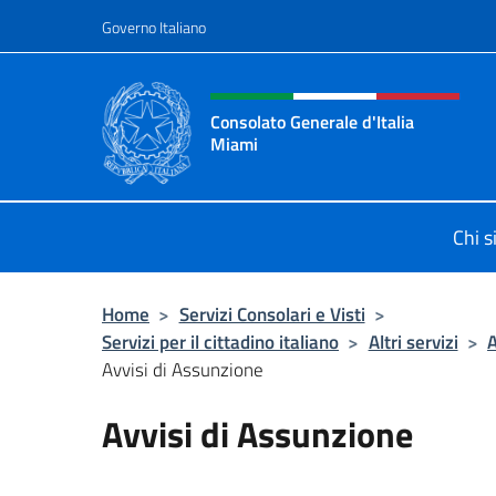
Salta al contenuto
Governo Italiano
Intestazione sito, social 
Consolato Generale d'Italia
Miami
Sito Ufficiale del Consolato General
Chi 
Home
>
Servizi Consolari e Visti
>
Servizi per il cittadino italiano
>
Altri servizi
>
A
Avvisi di Assunzione
Avvisi di Assunzione