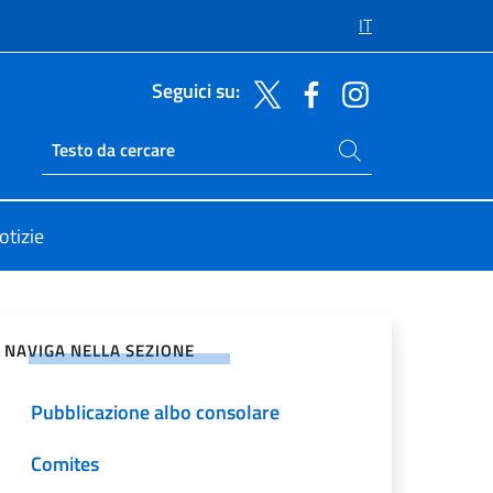
IT
Seguici su:
Cerca nel sito
Ricerca sito live
otizie
vidi sui Social Network
NAVIGA NELLA SEZIONE
Pubblicazione albo consolare
Comites