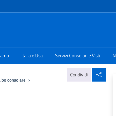
e menù
e d'Italia a Miami
siamo
Italia e Usa
Servizi Consolari e Visti
N
Condi
Condividi
lbo consolare
>