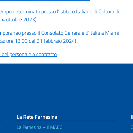
empo determinato presso l’Istituto Italiano di Cultura di
l 4 ottobre 2023)
emporaneo presso il Consolato Generale d’Italia a Miami
za: ore 13.00 del 21 febbraio 2024)
e del personale a contratto
La Rete Farnesina
I
La Farnesina – il MAECI
C