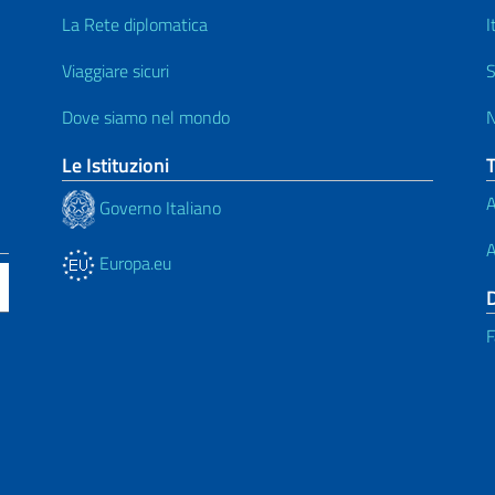
La Rete diplomatica
I
Viaggiare sicuri
S
Dove siamo nel mondo
N
Le Istituzioni
A
Governo Italiano
A
Europa.eu
F