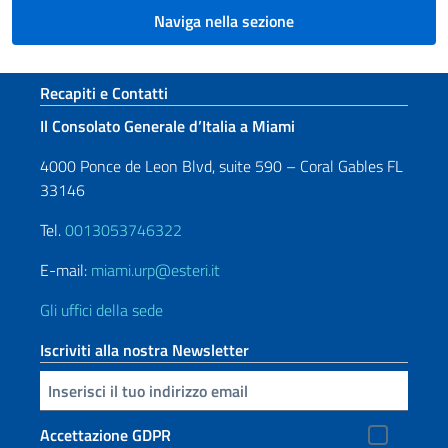
Naviga nella sezione
Sezione footer
Recapiti e Contatti
Il Consolato Generale d’Italia a Miami
4000 Ponce de Leon Blvd, suite 590 – Coral Gables FL
33146
Tel.
0013053746322
E-mail:
miami.urp@esteri.it
Gli uffici della sede
Iscriviti alla nostra Newsletter
Inserisci la tua email
Accettazione GDPR