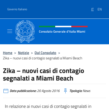
Salta al contenuto
IT
EN
Governo Italiano
Intestazione sito, social e menù
Consolato Generale d'Italia Miami
Sito Ufficiale del Consolato Generale d'Itali
Home
>
Notizie
>
Dal Consolato
>
Zika – nuovi casi di contagio segnalati a Miami Beach
Zika – nuovi casi di contagio
segnalati a Miami Beach
Data pubblicazione:
20 Agosto 2016
Tipologia:
News
In relazione ai nuovi casi di contagio segnalati in