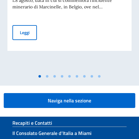
L’8 agosto, data in cui si commemora l’incidente
minerario di Marcinelle, in Belgio, ove nel...
8 agosto, Giornata nazionale del sacrificio del lavoro italia
Leggi
Naviga nella sezione
Sezione footer
Recapiti e Contatti
Il Consolato Generale d’Italia a Miami