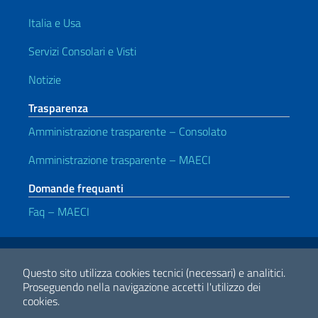
Italia e Usa
Servizi Consolari e Visti
Notizie
Trasparenza
Amministrazione trasparente – Consolato
Amministrazione trasparente – MAECI
Domande frequanti
Faq – MAECI
Link Utili
Note legali
Privacy e cookie policy
Dichiarazione di accessibilità
Questo sito utilizza cookies tecnici (necessari) e analitici.
Proseguendo nella navigazione accetti l'utilizzo dei
cookies.