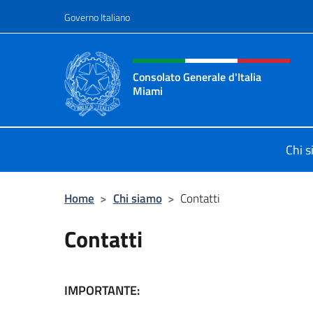
Salta al contenuto
Governo Italiano
Intestazione sito, social 
Consolato Generale d'Italia
Miami
Sito Ufficiale del Consolato General
Chi 
Home
>
Chi siamo
>
Contatti
Contatti
IMPORTANTE: