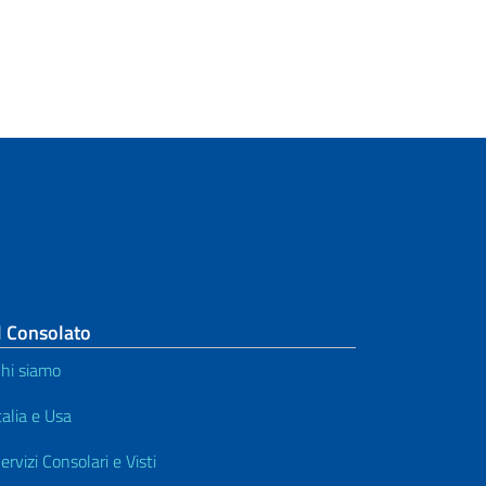
l Consolato
hi siamo
talia e Usa
ervizi Consolari e Visti