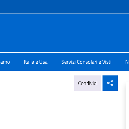
e menù
e d'Italia a Miami
siamo
Italia e Usa
Servizi Consolari e Visti
N
Condi
Condividi