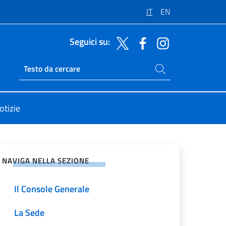
IT
EN
Seguici su:
Cerca nel sito
Ricerca sito live
otizie
vidi sui Social Network
NAVIGA NELLA SEZIONE
Il Console Generale
La Sede