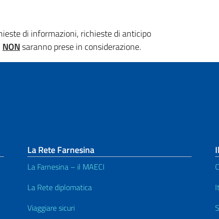
ieste di informazioni, richieste di anticipo
,
NON
saranno prese in considerazione.
La Rete Farnesina
I
La Farnesina – il MAECI
C
La Rete diplomatica
I
Viaggiare sicuri
S