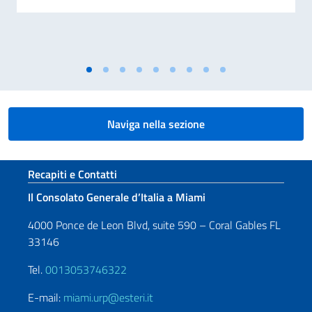
Naviga nella sezione
Sezione footer
Recapiti e Contatti
Il Consolato Generale d’Italia a Miami
4000 Ponce de Leon Blvd, suite 590 – Coral Gables FL
33146
Tel.
0013053746322
E-mail:
miami.urp@esteri.it