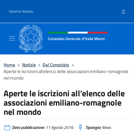
Salta al contenuto
IT
Governo Italiano
Intestazione sito, social e menù
Consolato Generale d'Italia Miami
Sito Ufficiale del Consolato Generale d'Itali
Home
>
Notizie
>
Dal Consolato
>
Aperte le iscrizioni all’elenco delle associazioni emiliano-romagnole
nel mondo
Aperte le iscrizioni all’elenco delle
associazioni emiliano-romagnole
nel mondo
Data pubblicazione:
11 Agosto 2016
Tipologia:
News