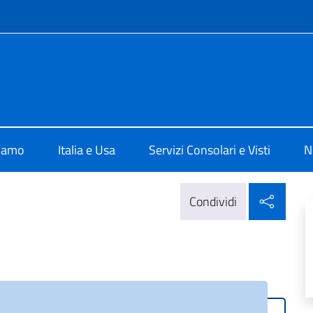
e menù
e d'Italia a Miami
siamo
Italia e Usa
Servizi Consolari e Visti
N
Condi
Condividi