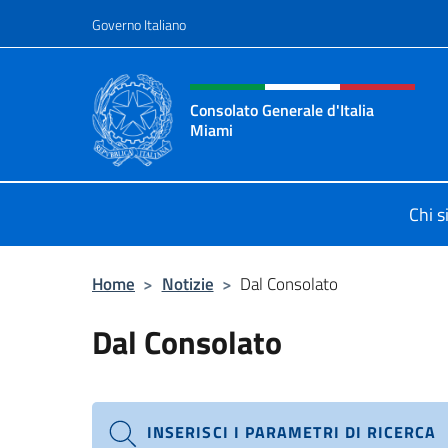
Salta al contenuto
Governo Italiano
Intestazione sito, social 
Consolato Generale d'Italia
Miami
Sito Ufficiale del Consolato General
Chi 
Home
>
Notizie
>
Dal Consolato
Dal Consolato
INSERISCI I PARAMETRI DI RICERCA