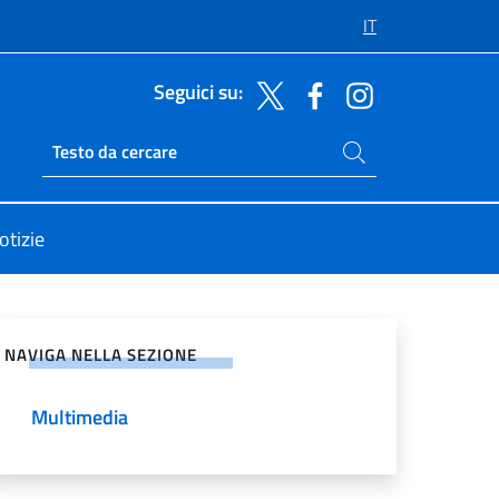
IT
Seguici su:
Cerca nel sito
Ricerca sito live
otizie
vidi sui Social Network
NAVIGA NELLA SEZIONE
Multimedia