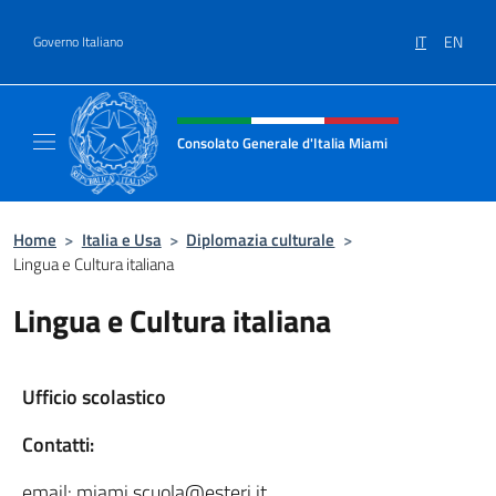
Salta al contenuto
IT
EN
Governo Italiano
Intestazione sito, social e menù
Consolato Generale d'Italia Miami
Sito Ufficiale del Consolato Generale d'Itali
Home
>
Italia e Usa
>
Diplomazia culturale
>
Lingua e Cultura italiana
Lingua e Cultura italiana
Ufficio scolastico
Contatti:
email: miami.scuola@esteri.it