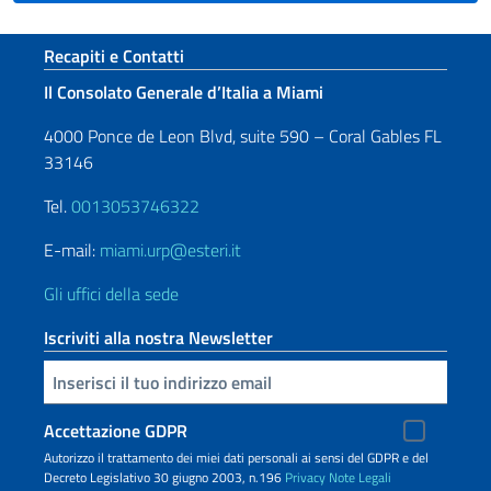
Sezione footer
Recapiti e Contatti
Il Consolato Generale d’Italia a Miami
4000 Ponce de Leon Blvd, suite 590 – Coral Gables FL
33146
Tel.
0013053746322
E-mail:
miami.urp@esteri.it
Gli uffici della sede
Iscriviti alla nostra Newsletter
Inserisci la tua email
Accettazione GDPR
Autorizzo il trattamento dei miei dati personali ai sensi del GDPR e del
Decreto Legislativo 30 giugno 2003, n.196
Privacy
Note Legali